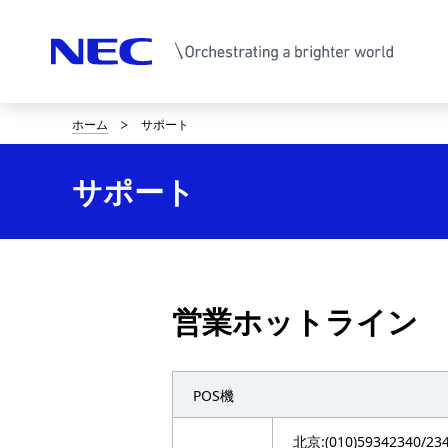
ホーム
サポート
D
i
サポート
s
p
l
営業ホットライン
a
y
POS機
i
n
北京:(010)59342340/23