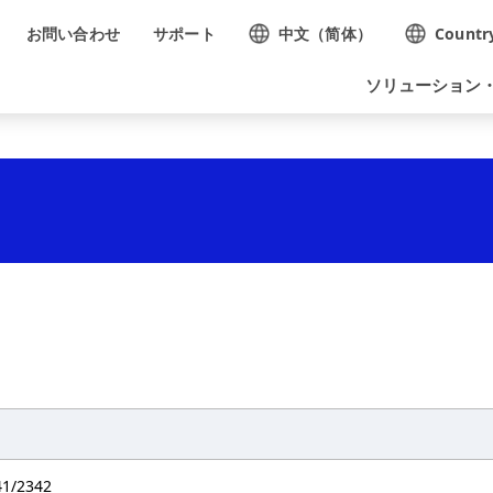
N
お問い合わせ
サポート
中文（简体）
Countr
a
ソリューション
v
i
g
a
t
i
o
n
41/2342