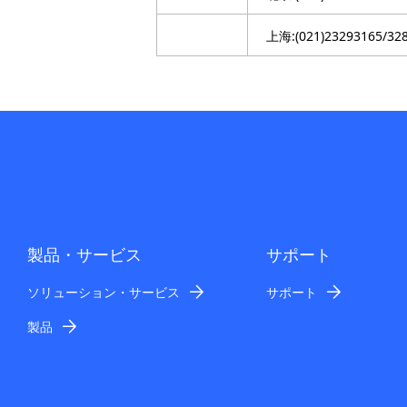
g
上海:(021)23293165/32
p
r
e
s
e
n
製品・サービス
サポート
t
ソリューション・サービス
サポート
l
製品
o
c